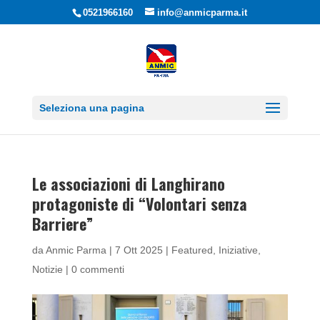
0521966160
info@anmicparma.it
Seleziona una pagina
Le associazioni di Langhirano
protagoniste di “Volontari senza
Barriere”
da
Anmic Parma
|
7 Ott 2025
|
Featured
,
Iniziative
,
Notizie
|
0 commenti