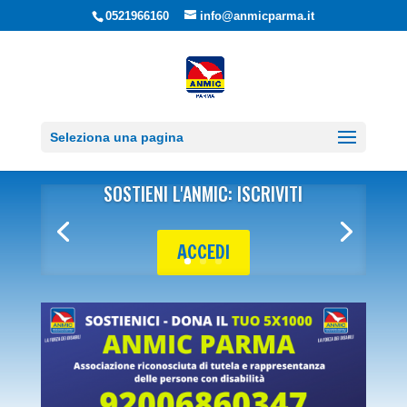
0521966160
info@anmicparma.it
Seleziona una pagina
SOSTIENI L'ANMIC: ISCRIVITI
ACCEDI