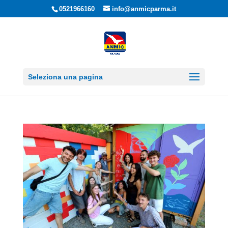
0521966160
info@anmicparma.it
Seleziona una pagina