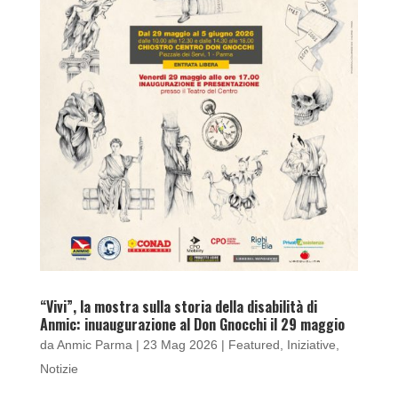
“Vivi”, la mostra sulla storia della disabilità di
Anmic: inuaugurazione al Don Gnocchi il 29 maggio
da
Anmic Parma
|
23 Mag 2026
|
Featured
,
Iniziative
,
Notizie