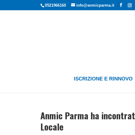
0521966160
info@anmicparma.it
ISCRIZIONE E RINNOVO
Anmic Parma ha incontrato
Locale