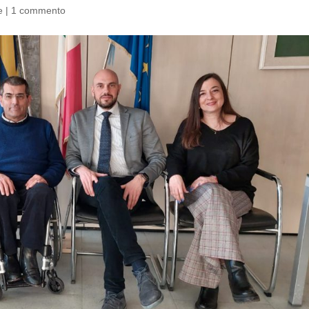
e
|
1 commento